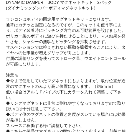
DYNAMIC DAMPER BODY マグネットキット 2パック
(ダイナミックダンパーボディマグネットキット)
ラジコンはボディの固定用マグネットキットになります。
通常はカチッと固定になるのですが、このキットを使う事によ
り、ボディ装着時にピッチング方向のみ可動範囲を設けました。
ポリカー製のボディに遊びを持たせることにより、マス効果を発
生させ、シャシーの無駄なピッチングを抑制させます。
サスペンションでは抑えきれない振動を吸収することにより、タ
イヤへの仕事量が増えグリップが向上します。
付属の調整リングを使ってストローク量、ウエイトコントロール
が可能になります。
注意※
◆今まで使用していたマグネットにもよりますが、取付位置が通
常のマグネットのみより高い位置になります。（約5ｍｍ）
低い場合はアルミＦパイプの下にカラーを入れて調整して下さ
い。
◆リングマグネットは非常に割れやすくなっておりますので取り
扱いには十分注意して下さい。
◆ボディ側のマグネットの位置と角度がズレている場合には効果
が発揮しません。
スムーズに稼働する様に調整して下さい。
◆こちらの製品はマグネット2個ｾｯﾄとなっております。前後に使