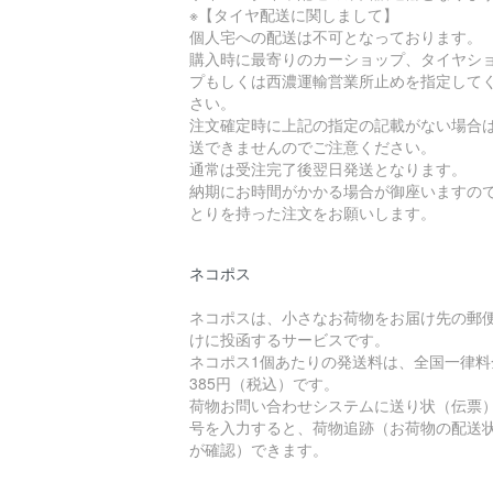
※【タイヤ配送に関しまして】
個人宅への配送は不可となっております。
購入時に最寄りのカーショップ、タイヤシ
プもしくは西濃運輸営業所止めを指定して
さい。
注文確定時に上記の指定の記載がない場合
送できませんのでご注意ください。
通常は受注完了後翌日発送となります。
納期にお時間がかかる場合が御座いますの
とりを持った注文をお願いします。
ネコポス
ネコポスは、小さなお荷物をお届け先の郵
けに投函するサービスです。
ネコポス1個あたりの発送料は、全国一律料
385円（税込）です。
荷物お問い合わせシステムに送り状（伝票
号を入力すると、荷物追跡（お荷物の配送
が確認）できます。