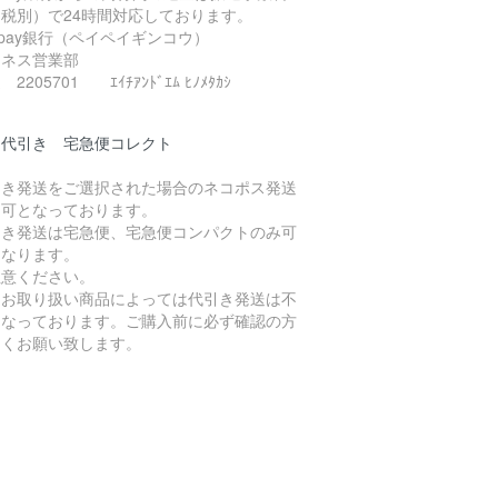
（税別）で24時間対応しております。
ypay銀行（ペイペイギンコウ）
ジネス営業部
2205701 ｴｲﾁｱﾝﾄﾞｴﾑ ﾋﾉﾒﾀｶｼ
品代引き 宅急便コレクト
引き発送をご選択された場合のネコポス発送
不可となっております。
引き発送は宅急便、宅急便コンパクトのみ可
となります。
注意ください。
たお取り扱い商品によっては代引き発送は不
となっております。ご購入前に必ず確認の方
しくお願い致します。