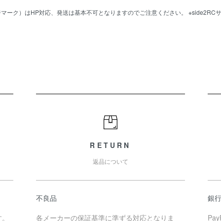
マーク）はHP対応、発送は基本不可となりますのでご注意ください。 ※side2R
RETURN
返品について
不良品
銀
す。
各メーカーの保証基準に準ずる対応となりま
Pa