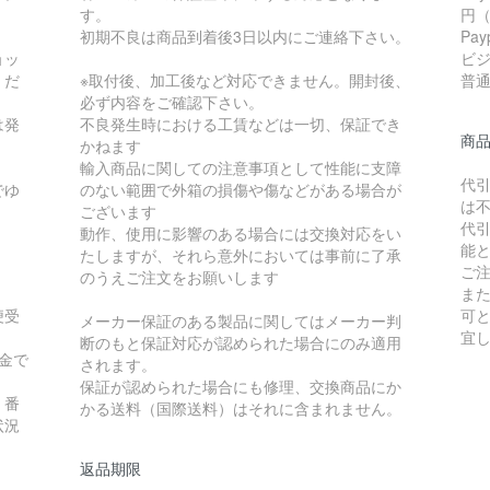
す。
円
初期不良は商品到着後3日以内にご連絡下さい。
Pa
ョッ
ビ
くだ
※取付後、加工後など対応できません。開封後、
普通 
必ず内容をご確認下さい。
は発
不良発生時における工賃などは一切、保証でき
商
かねます
輸入商品に関しての注意事項として性能に支障
代
でゆ
のない範囲で外箱の損傷や傷などがある場合が
は
ございます
代
動作、使用に影響のある場合には交換対応をい
能
たしますが、それら意外においては事前に了承
ご
のうえご注文をお願いします
ま
便受
可
メーカー保証のある製品に関してはメーカー判
宜
断のもと保証対応が認められた場合にのみ適用
金で
されます。
保証が認められた場合にも修理、交換商品にか
）番
かる送料（国際送料）はそれに含まれません。
状況
返品期限