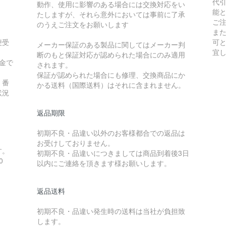
代
動作、使用に影響のある場合には交換対応をい
能
たしますが、それら意外においては事前に了承
ご
のうえご注文をお願いします
ま
便受
可
メーカー保証のある製品に関してはメーカー判
宜
断のもと保証対応が認められた場合にのみ適用
金で
されます。
保証が認められた場合にも修理、交換商品にか
）番
かる送料（国際送料）はそれに含まれません。
状況
返品期限
初期不良・品違い以外のお客様都合での返品は
お受けしておりません。
す。
初期不良・品違いにつきましては商品到着後3日
0
以内にご連絡を頂きます様お願いします。
返品送料
初期不良・品違い発生時の送料は当社が負担致
します。