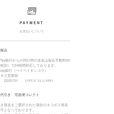
PAYMENT
お支払いについて
行振込
yPay銀行からの同行間の送金は振込手数料50
（税別）で24時間対応しております。
ypay銀行（ペイペイギンコウ）
ジネス営業部
2205701 ｴｲﾁｱﾝﾄﾞｴﾑ ﾋﾉﾒﾀｶｼ
品代引き 宅急便コレクト
引き発送をご選択された場合のネコポス発送
不可となっております。