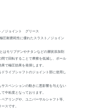
ト／ジョイント グリース
た超極圧耐磨耗性に優れたスラスト／ジョイン
S2とはモリブデンやチタンなどの層状添加剤
の間で回転することで摩擦を低減し、ボール
効果で極圧効果を発揮します。
るドライブシャフトのジョイント部に使用し
もサスペンションの動きに悪影響を与えない
して中粘度となっております。
トベアリングや、ユニバーサルシャフト等、
リースです。