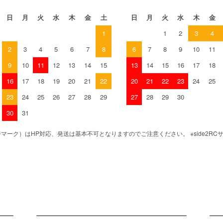
日
月
火
水
木
金
土
日
月
火
水
木
金
1
1
2
3
4
2
3
4
5
6
7
8
6
7
8
9
10
11
9
10
11
12
13
14
15
13
14
15
16
17
18
16
17
18
19
20
21
22
20
21
22
23
24
25
23
24
25
26
27
28
29
27
28
29
30
30
31
マーク）はHP対応、発送は基本不可となりますのでご注意ください。 ※side2R