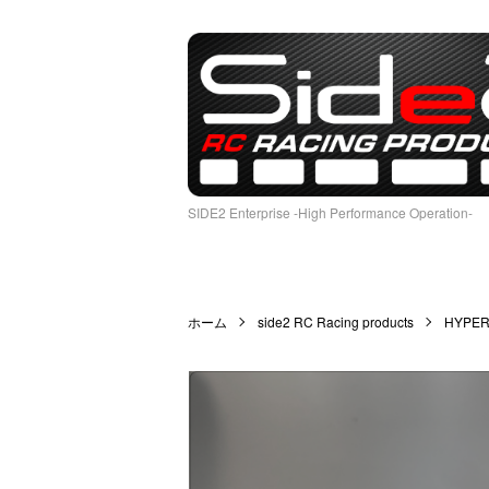
SIDE2 Enterprise -High Performance Operation-
ホーム
side2 RC Racing products
HYPER