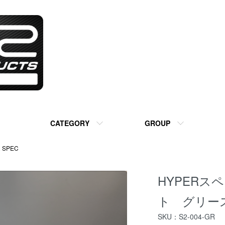
CATEGORY
GROUP
 SPEC
HYPERス
ト グリー
SKU：S2-004-GR