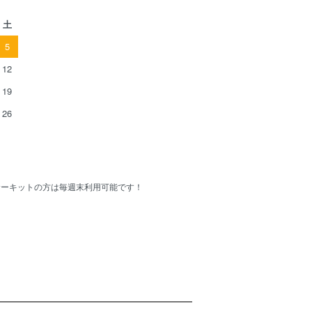
土
5
12
19
26
Cサーキットの方は毎週末利用可能です！