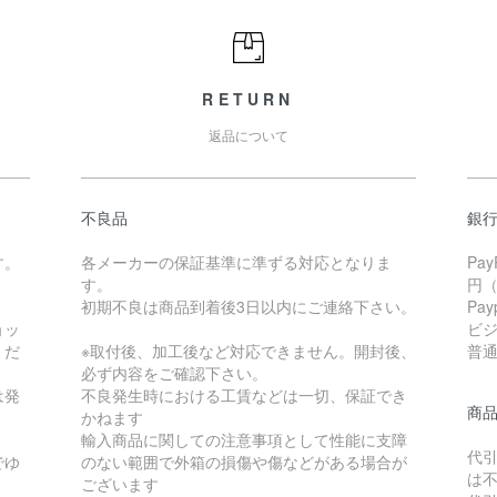
RETURN
返品について
不良品
銀
す。
各メーカーの保証基準に準ずる対応となりま
Pa
す。
円
初期不良は商品到着後3日以内にご連絡下さい。
Pa
ョッ
ビ
くだ
※取付後、加工後など対応できません。開封後、
普通 
必ず内容をご確認下さい。
は発
不良発生時における工賃などは一切、保証でき
商
かねます
輸入商品に関しての注意事項として性能に支障
代
でゆ
のない範囲で外箱の損傷や傷などがある場合が
は
ございます