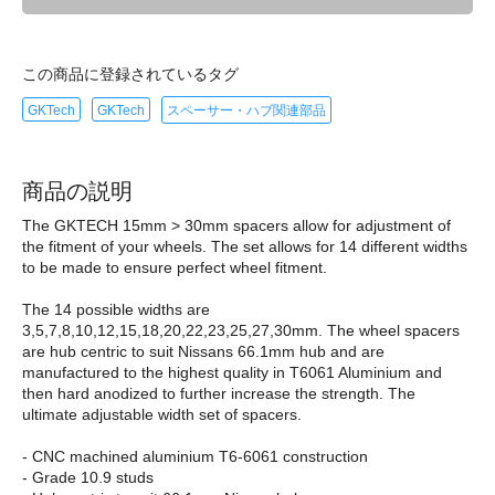
この商品に登録されているタグ
GKTech
GKTech
スペーサー・ハブ関連部品
商品の説明
The GKTECH 15mm > 30mm spacers allow for adjustment of
the fitment of your wheels. The set allows for 14 different widths
to be made to ensure perfect wheel fitment.
The 14 possible widths are
3,5,7,8,10,12,15,18,20,22,23,25,27,30mm. The wheel spacers
are hub centric to suit Nissans 66.1mm hub and are
manufactured to the highest quality in T6061 Aluminium and
then hard anodized to further increase the strength. The
ultimate adjustable width set of spacers.
- CNC machined aluminium T6-6061 construction
- Grade 10.9 studs