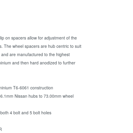
 on spacers allow for adjustment of the
s. The wheel spacers are hub centric to suit
and are manufactured to the highest
minium and then hard anodized to further
inium T6-6061 construction
it 66.1mm Nissan hubs to 73.00mm wheel
oth 4 bolt and 5 bolt holes
R