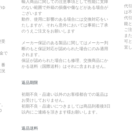
輸入商品に関しての注意事項として性能に支障
代
でゆ
のない範囲で外箱の損傷や傷などがある場合が
は
ございます
代
動作、使用に影響のある場合には交換対応をい
能
たしますが、それら意外においては事前に了承
ご
のうえご注文をお願いします
ま
便受
可
メーカー保証のある製品に関してはメーカー判
宜
断のもと保証対応が認められた場合にのみ適用
金で
されます。
保証が認められた場合にも修理、交換商品にか
）番
かる送料（国際送料）はそれに含まれません。
状況
返品期限
初期不良・品違い以外のお客様都合での返品は
お受けしておりません。
す。
初期不良・品違いにつきましては商品到着後3日
0
以内にご連絡を頂きます様お願いします。
返品送料