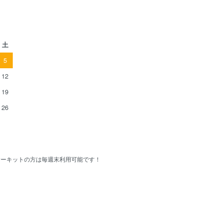
土
5
12
19
26
Cサーキットの方は毎週末利用可能です！