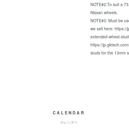
NOTE#2:To suit a 73
Nissan wheels.
NOTE#3: Must be used
we sell here: https:
extended-wheel-stud
https://jp.gktech.c
studs for the 13mm s
CALENDAR
カレンダー