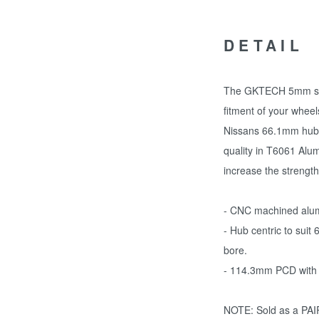
DETAIL
The GKTECH 5mm slip
fitment of your wheel
Nissans 66.1mm hub 
quality in T6061 Alu
increase the strength
- CNC machined alum
- Hub centric to su
bore.
- 114.3mm PCD with b
NOTE: Sold as a PAI