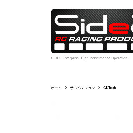
SIDE2 Enterprise -High Performance Operation-
ホーム
サスペンション
GKTech