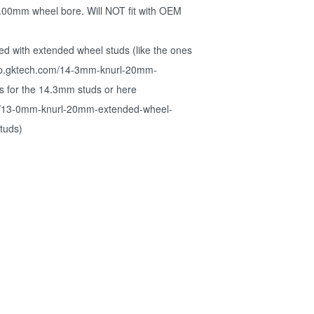
.00mm wheel bore. Will NOT fit with OEM
 with extended wheel studs (like the ones
//jp.gktech.com/14-3mm-knurl-20mm-
s for the 14.3mm studs or here
om/13-0mm-knurl-20mm-extended-wheel-
tuds)