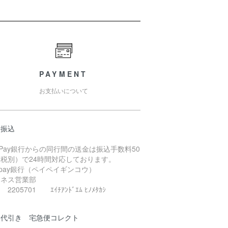
PAYMENT
お支払いについて
行振込
yPay銀行からの同行間の送金は振込手数料50
（税別）で24時間対応しております。
ypay銀行（ペイペイギンコウ）
ジネス営業部
2205701 ｴｲﾁｱﾝﾄﾞｴﾑ ﾋﾉﾒﾀｶｼ
品代引き 宅急便コレクト