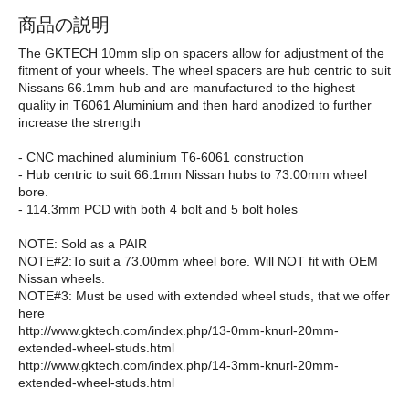
商品の説明
The GKTECH 10mm slip on spacers allow for adjustment of the
fitment of your wheels. The wheel spacers are hub centric to suit
Nissans 66.1mm hub and are manufactured to the highest
quality in T6061 Aluminium and then hard anodized to further
increase the strength
- CNC machined aluminium T6-6061 construction
- Hub centric to suit 66.1mm Nissan hubs to 73.00mm wheel
bore.
- 114.3mm PCD with both 4 bolt and 5 bolt holes
NOTE: Sold as a PAIR
NOTE#2:To suit a 73.00mm wheel bore. Will NOT fit with OEM
Nissan wheels.
NOTE#3: Must be used with extended wheel studs, that we offer
here
http://www.gktech.com/index.php/13-0mm-knurl-20mm-
extended-wheel-studs.html
http://www.gktech.com/index.php/14-3mm-knurl-20mm-
extended-wheel-studs.html