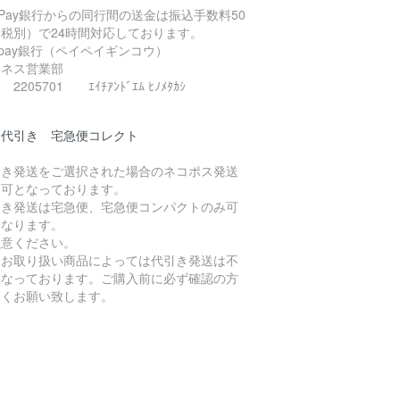
yPay銀行からの同行間の送金は振込手数料50
（税別）で24時間対応しております。
ypay銀行（ペイペイギンコウ）
ジネス営業部
2205701 ｴｲﾁｱﾝﾄﾞｴﾑ ﾋﾉﾒﾀｶｼ
品代引き 宅急便コレクト
引き発送をご選択された場合のネコポス発送
不可となっております。
引き発送は宅急便、宅急便コンパクトのみ可
となります。
注意ください。
たお取り扱い商品によっては代引き発送は不
となっております。ご購入前に必ず確認の方
しくお願い致します。