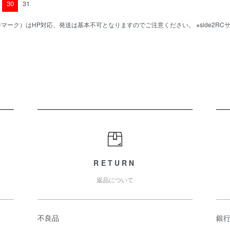
30
31
マーク）はHP対応、発送は基本不可となりますのでご注意ください。 ※side2R
RETURN
返品について
不良品
銀