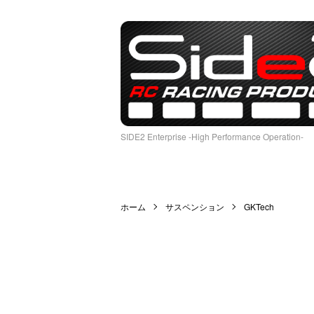
SIDE2 Enterprise -High Performance Operation-
ホーム
サスペンション
GKTech