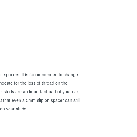
 on spacers, it is recommended to change
odate for the loss of thread on the
 studs are an important part of your car,
ct that even a 5mm slip on spacer can still
 on your studs.