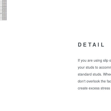
DETAIL
If you are using slip
your studs to accomm
standard studs. Wheel
don't overlook the fa
create excess stress