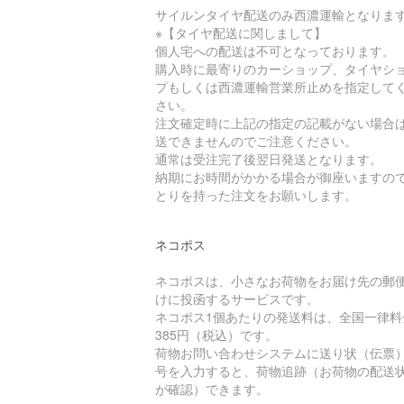
サイルンタイヤ配送のみ西濃運輸となりま
※【タイヤ配送に関しまして】
個人宅への配送は不可となっております。
購入時に最寄りのカーショップ、タイヤシ
プもしくは西濃運輸営業所止めを指定して
さい。
注文確定時に上記の指定の記載がない場合
送できませんのでご注意ください。
通常は受注完了後翌日発送となります。
納期にお時間がかかる場合が御座いますの
とりを持った注文をお願いします。
ネコポス
ネコポスは、小さなお荷物をお届け先の郵
けに投函するサービスです。
ネコポス1個あたりの発送料は、全国一律料
385円（税込）です。
荷物お問い合わせシステムに送り状（伝票
号を入力すると、荷物追跡（お荷物の配送
が確認）できます。