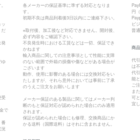
す。
各メーカーの保証基準に準ずる対応となりま
Pa
す。
円
初期不良は商品到着後3日以内にご連絡下さい。
Pa
ョッ
ビ
くだ
※取付後、加工後など対応できません。開封後、
普通 
必ず内容をご確認下さい。
は発
不良発生時における工賃などは一切、保証でき
商
かねます
輸入商品に関しての注意事項として性能に支障
代
でゆ
のない範囲で外箱の損傷や傷などがある場合が
は
ございます
代
動作、使用に影響のある場合には交換対応をい
能
たしますが、それら意外においては事前に了承
ご
のうえご注文をお願いします
ま
便受
可
メーカー保証のある製品に関してはメーカー判
宜
断のもと保証対応が認められた場合にのみ適用
金で
されます。
保証が認められた場合にも修理、交換商品にか
）番
かる送料（国際送料）はそれに含まれません。
状況