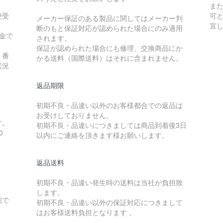
ま
便受
可
メーカー保証のある製品に関してはメーカー判
宜
断のもと保証対応が認められた場合にのみ適用
金で
されます。
保証が認められた場合にも修理、交換商品にか
）番
かる送料（国際送料）はそれに含まれません。
状況
返品期限
初期不良・品違い以外のお客様都合での返品は
お受けしておりません。
す。
初期不良・品違いにつきましては商品到着後3日
0
以内にご連絡を頂きます様お願いします。
返品送料
初期不良・品違い発生時の送料は当社が負担致
します。
能で
初期不良・品違い以外の保証対応につきまして
はお客様送料負担となります 。