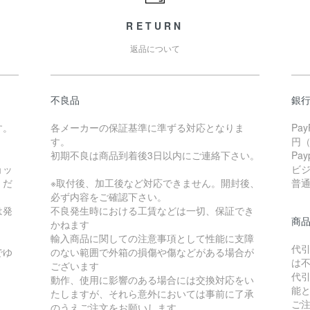
RETURN
返品について
不良品
銀
す。
各メーカーの保証基準に準ずる対応となりま
Pa
す。
円
初期不良は商品到着後3日以内にご連絡下さい。
Pa
ョッ
ビ
くだ
※取付後、加工後など対応できません。開封後、
普通 
必ず内容をご確認下さい。
は発
不良発生時における工賃などは一切、保証でき
商
かねます
輸入商品に関しての注意事項として性能に支障
代
でゆ
のない範囲で外箱の損傷や傷などがある場合が
は
ございます
代
動作、使用に影響のある場合には交換対応をい
能
たしますが、それら意外においては事前に了承
ご
のうえご注文をお願いします