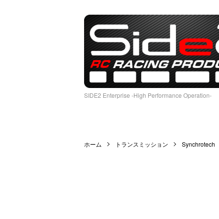
SIDE2 Enterprise -High Performance Operation-
ホーム
トランスミッション
Synchrotech