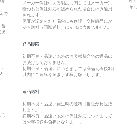
便受
可
メーカー保証のある製品に関してはメーカー判
宜
断のもと保証対応が認められた場合にのみ適用
金で
されます。
保証が認められた場合にも修理、交換商品にか
）番
かる送料（国際送料）はそれに含まれません。
状況
返品期限
初期不良・品違い以外のお客様都合での返品は
お受けしておりません。
す。
初期不良・品違いにつきましては商品到着後3日
0
以内にご連絡を頂きます様お願いします。
返品送料
初期不良・品違い発生時の送料は当社が負担致
します。
能で
初期不良・品違い以外の保証対応につきまして
はお客様送料負担となります 。