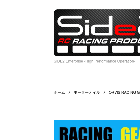
SIDE2 Enterprise -High Performance Operation-
ホーム
モーターオイル
ORVIS RACING G