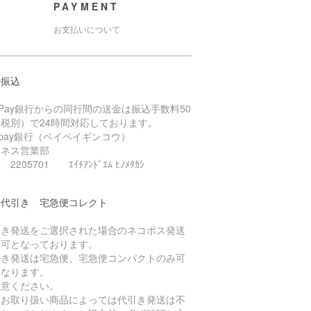
PAYMENT
お支払いについて
行振込
yPay銀行からの同行間の送金は振込手数料50
（税別）で24時間対応しております。
ypay銀行（ペイペイギンコウ）
ジネス営業部
2205701 ｴｲﾁｱﾝﾄﾞｴﾑ ﾋﾉﾒﾀｶｼ
品代引き 宅急便コレクト
引き発送をご選択された場合のネコポス発送
不可となっております。
引き発送は宅急便、宅急便コンパクトのみ可
となります。
注意ください。
たお取り扱い商品によっては代引き発送は不