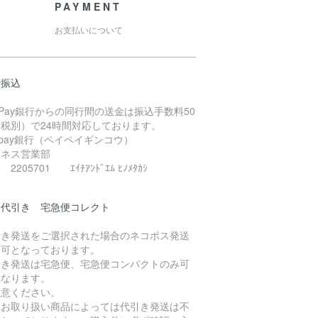
PAYMENT
お支払いについて
行振込
yPay銀行からの同行間の送金は振込手数料50
（税別）で24時間対応しております。
ypay銀行（ペイペイギンコウ）
ジネス営業部
2205701 ｴｲﾁｱﾝﾄﾞｴﾑ ﾋﾉﾒﾀｶｼ
品代引き 宅急便コレクト
引き発送をご選択された場合のネコポス発送
不可となっております。
引き発送は宅急便、宅急便コンパクトのみ可
となります。
注意ください。
たお取り扱い商品によっては代引き発送は不