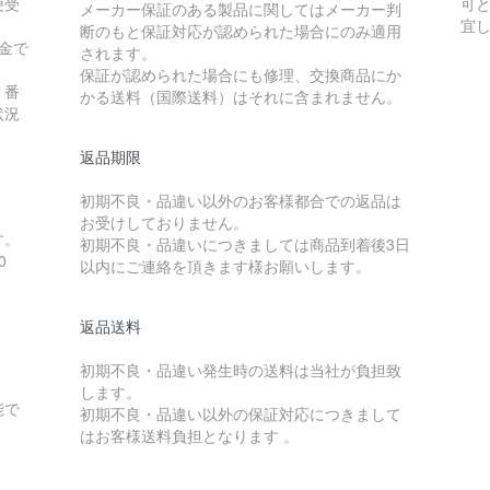
便受
可
メーカー保証のある製品に関してはメーカー判
宜
断のもと保証対応が認められた場合にのみ適用
金で
されます。
保証が認められた場合にも修理、交換商品にか
）番
かる送料（国際送料）はそれに含まれません。
状況
返品期限
初期不良・品違い以外のお客様都合での返品は
お受けしておりません。
す。
初期不良・品違いにつきましては商品到着後3日
0
以内にご連絡を頂きます様お願いします。
返品送料
初期不良・品違い発生時の送料は当社が負担致
します。
能で
初期不良・品違い以外の保証対応につきまして
はお客様送料負担となります 。