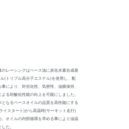
峰のレーシングはベース油に炭化水素合成基
テル(トリプル高分子エステル)を使用し、配
る事により、対劣化性、気密性、油膜保持、
による対酸化性能の向上を可能にしました。
本となるベースオイルの品質を高性能にする
ライスタート)から高温時(サーキット走行)
め、オイルの内部循環を早める事により油温
ました。