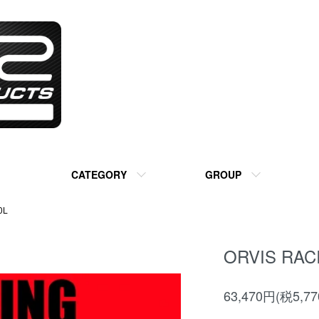
CATEGORY
GROUP
0L
ORVIS RACI
63,470円(税5,7