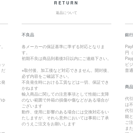
RETURN
返品について
不良品
銀
す。
各メーカーの保証基準に準ずる対応となりま
Pa
す。
円
初期不良は商品到着後3日以内にご連絡下さい。
Pa
ョッ
ビ
くだ
※取付後、加工後など対応できません。開封後、
普通 
必ず内容をご確認下さい。
は発
不良発生時における工賃などは一切、保証でき
商
かねます
輸入商品に関しての注意事項として性能に支障
代
でゆ
のない範囲で外箱の損傷や傷などがある場合が
は
ございます
代
動作、使用に影響のある場合には交換対応をい
能
たしますが、それら意外においては事前に了承
ご
のうえご注文をお願いします
ま