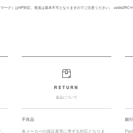
マーク）はHP対応、発送は基本不可となりますのでご注意ください。 ※side2R
RETURN
返品について
不良品
銀
す。
各メーカーの保証基準に準ずる対応となりま
Pa