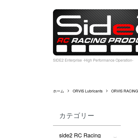
SIDE2 Enterprise -High Performance Operation-
ホーム
ORVIS Lubricants
ORVIS RACING
カテゴリー
side2 RC Racing