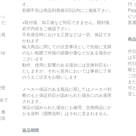
す。
円
初期不良は商品到着後3日以内にご連絡下さい。
Pa
ョッ
ビ
くだ
※取付後、加工後など対応できません。開封後、
普通 
必ず内容をご確認下さい。
は発
不良発生時における工賃などは一切、保証でき
商
かねます
輸入商品に関しての注意事項として性能に支障
代
でゆ
のない範囲で外箱の損傷や傷などがある場合が
は
ございます
代
動作、使用に影響のある場合には交換対応をい
能
たしますが、それら意外においては事前に了承
ご
のうえご注文をお願いします
ま
便受
可
メーカー保証のある製品に関してはメーカー判
宜
断のもと保証対応が認められた場合にのみ適用
金で
されます。
保証が認められた場合にも修理、交換商品にか
）番
かる送料（国際送料）はそれに含まれません。
状況
返品期限