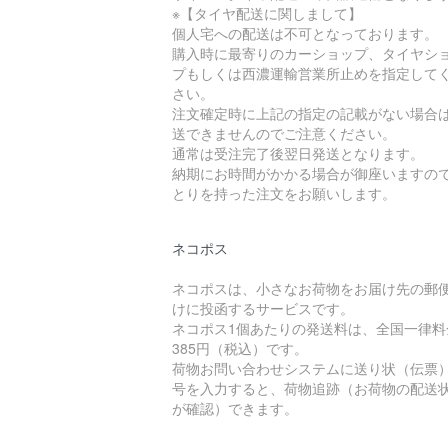
※【タイヤ配送に関しまして】
個人宅への配送は不可となっております。
購入時に最寄りのカーショップ、タイヤシ
プもしくは西濃運輸営業所止めを指定して
さい。
注文確定時に上記の指定の記載がない場合
送できませんのでご注意ください。
通常は受注完了後翌日発送となります。
納期にお時間がかかる場合が御座いますの
とりを持った注文をお願いします。
ネコポス
ネコポスは、小さなお荷物をお届け先の郵
けに投函するサービスです。
ネコポス1個あたりの発送料は、全国一律料
385円（税込）です。
荷物お問い合わせシステムに送り状（伝票
号を入力すると、荷物追跡（お荷物の配送
が確認）できます。