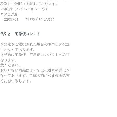
（税別）で24時間対応しております。
ypay銀行（ペイペイギンコウ）
ジネス営業部
2205701 ｴｲﾁｱﾝﾄﾞｴﾑ ﾋﾉﾒﾀｶｼ
品代引き 宅急便コレクト
引き発送をご選択された場合のネコポス発送
不可となっております。
引き発送は宅急便、宅急便コンパクトのみ可
となります。
注意ください。
たお取り扱い商品によっては代引き発送は不
となっております。ご購入前に必ず確認の方
しくお願い致します。