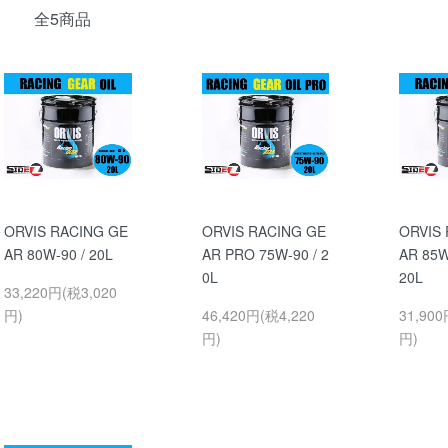
全5商品
ORVIS RACING GE
ORVIS RACING GE
ORVIS
AR 80W-90 / 20L
AR PRO 75W-90 / 2
AR 85W
0L
20L
33,220円(税3,020
円)
46,420円(税4,220
31,900
円)
円)