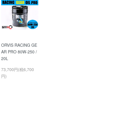
ORVIS RACING GE
AR PRO 80W-250 /
20L
73,700円(税6,700
円)